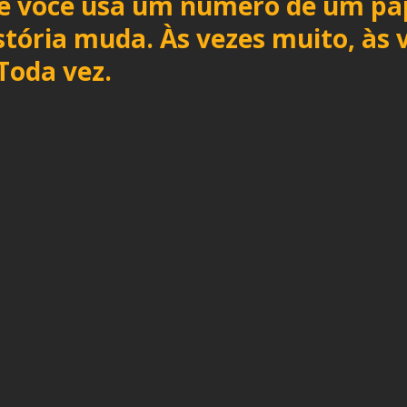
ue você usa um número de um pa
stória muda. Às vezes muito, às 
Toda vez.