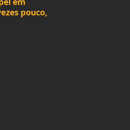
pel em
vezes pouco,