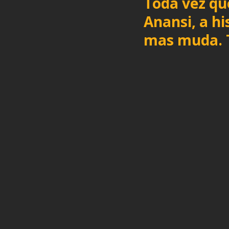
Toda vez q
Anansi, a hi
mas muda. 