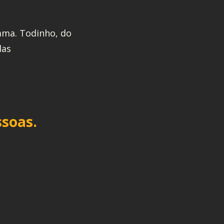
ama. Todinho, do
das
ssoas.